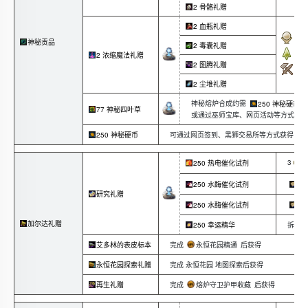
向
2 骨骼礼赠
向
2 血瓶礼赠
神秘贡品
向
2 毒囊礼赠
2 浓缩魔法礼赠
向
2 图腾礼赠
向
2 尘堆礼赠
神秘熔炉合成约需
250 神秘硬币
77 神秘四叶草
或通过巫师宝库、网页活动等方式获得
可通过网页签到、黑狮交易所等方式获得
250 神秘硬币
3
250 热电催化试剂
250 水酶催化试剂
12
研究礼赠
250 水酶催化试剂
12
加尔达礼赠
拆解装
250 幸运精华
完成
永恒花园精通
后获得
艾多林的表皮标本
完成 永恒花园 地图探索后获得
永恒花园探索礼赠
完成
熔炉守卫护甲收藏
后获得
再生礼赠