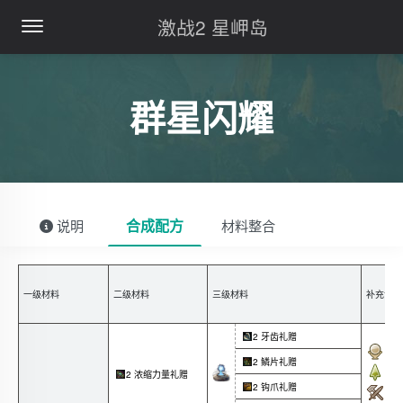
激战2 星岬岛
群星闪耀
合成配方
说明
材料整合
一级材料
二级材料
三级材料
补充说
向
2 牙齿礼赠
向
2 鳞片礼赠
2 浓缩力量礼赠
向
2 钩爪礼赠