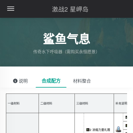
激战2 星岬岛
鲨鱼气息
传奇水下呼吸器（需购买永恒愿景）
合成配方
说明
材料整合
一级材料
二级材料
三级材料
补充说明
[ 
2
2
2 浓缩力量礼赠