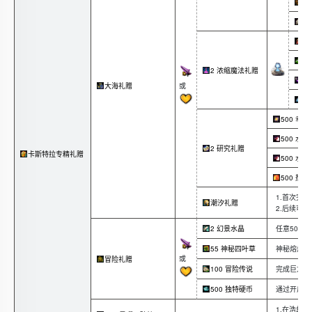
2
2
2
2
2 浓缩魔法礼赠
2
或
大海礼赠
2
500 幸
500 水
2 研究礼赠
卡斯特拉专精礼赠
500 水
500 热
1.首次完
潮汐礼赠
2.后续可
任意500
2 幻景水晶
神秘熔炉合
55 神秘四叶草
或
冒险礼赠
完成巨龙绝
100 冒险传说
通过开启最
500 独特硬币
1.在浩劫