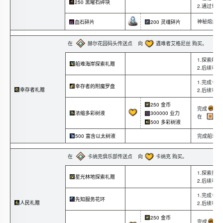
250 黑曜石碎块
2.通过世
神秘熔炉商
血石碎片
200 灵魂碎片
在
赫尔花园码头传送点
向
遇难者艾格尼丝 购买。
1.探索船
船难海岸探索礼赠
2.后续可
1.完成
幸存者的附魔罗盘
幸存者礼赠
2.后续可
250 金币
完成
船
浓缩多彩树液
300000 业力
在
夜
500 多彩树液
完成船难海
500 富含以太树液
在
卡纳克俱乐部传送点
向
卡纳克 购买。
1.探索星
星光林地探索礼赠
2.后续可
1.完成
先知服务花环
人民礼赠
2.后续可
250 金币
完成
星