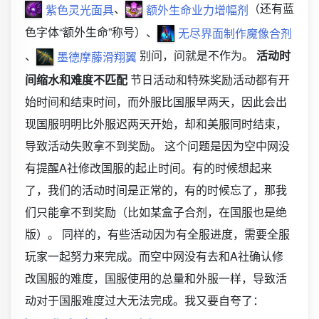
、
（还有蓝
紫色灵光面具
额外生命业力增幅剂
色字体“额外生命”称号）、
无尽界面制作魔像合剂
、
别问，问就是不作为。
活动时
墨德摩藤滑翔翼
间缩水和难度不匹配
节日活动和特殊奖励活动都有开
始时间和结束时间，而外服比国服早两天，因此会出
现国服明明比外服迟两天开始，却和美服同时结束，
导致活动失败拿不到奖励。 这个问题是因为空中网没
有提醒A社修改国服的起止时间。有的时候想起来
了，我们的活动时间是正常的，有的时候忘了，那我
们只能拿不到奖励（比如某盒子合剂，在国服也是绝
版）。 同样的，有些活动因为有全服进度，需要全服
玩家一起努力来完成。而空中网没有去和A社确认修
改国服的难度，国服使用的总量和外服一样，导致活
动对于国服难度过大无法完成。我又要自夸了：