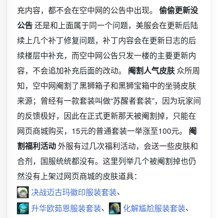
充内容，都不会在空中网的公告中出现。
偷偷更新没
公告
还是和上面属于同一个问题，美服会在更新后陆
续上几个补丁修复问题，补丁内容会在更新日志的后
续楼层中补充，而空中网公告只发一楼的主要更新内
容，不会追加补充后面的改动。
阉割人气皮肤
众所周
知，空中网阉割了黑狮箱子和黑狮宝箱中的坐骑皮肤
来源；曾经有一款套装叫做“苏醒者套装”，因为玩家间
的反馈极好，因此在正式更新那天被阉割掉，只能在
网页商城购买，15元的普通套装一举涨至100元。
阉
割福利活动
外服有过几次福利活动，会送一些皮肤和
合剂，国服统统都没有。这里列举几个被阉割掉也仍
然没有上架过网页商城的皮肤道具：
、
决战迈古玛徽印服装套装
、
、
升华欧茹恩服装套装
化解尴尬服装套装