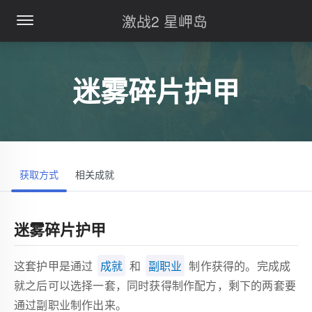
激战2 星岬岛
迷雾碎片护甲
获取方式
相关成就
迷雾碎片护甲
这套护甲是通过
成就
和
副职业
制作获得的。完成成
就之后可以选择一套，同时获得制作配方，剩下的两套要
通过副职业制作出来。