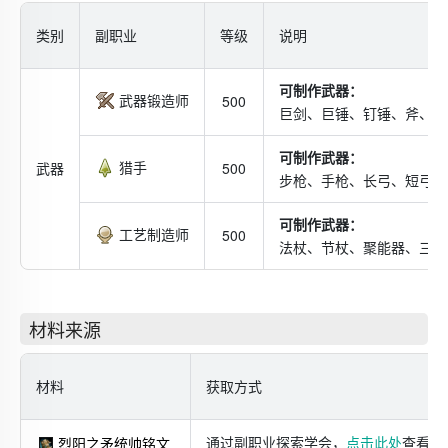
类别
副职业
等级
说明
可制作武器：
武器锻造师
500
巨剑、巨锤、钉锤、斧、利
可制作武器：
猎手
武器
500
步枪、手枪、长弓、短弓、
可制作武器：
工艺制造师
500
法杖、节杖、聚能器、三叉
材料来源
材料
获取方式
通过副职业探索学会，
点击此处
查看具
烈阳之矛统帅铭文