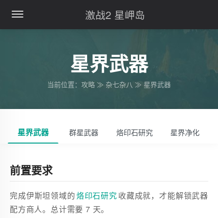
激战2 星岬岛
星界武器
当前位置：攻略 ≫ 杂七杂八 ≫ 星界武器
星界武器
群星武器
烙印石研究
星界净化
前置要求
完成伊斯坦领域的
烙印石研究
收藏成就，才能解锁武器
配方商人。总计需要 7 天。