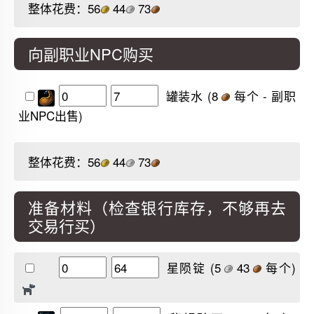
整体花费：
56
44
73
向副职业NPC购买
罐装水
(8
每个 - 副职
业NPC出售)
整体花费：
56
44
73
准备材料（检查银行库存，不够再去
交易行买）
星陨锭
(5
43
每个)