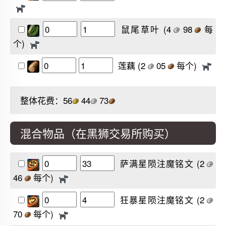
鼠尾草叶
(4
98
每
个)
莲藕
(2
05
每个)
整体花费：
56
44
73
混合物品（在黑狮交易所购买）
萨满星陨注魔铭文
(2
46
每个)
狂暴星陨注魔铭文
(2
70
每个)