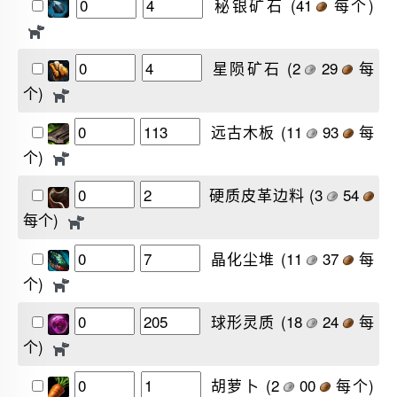
秘银矿石
(41
每个)
星陨矿石
(2
29
每
个)
远古木板
(11
93
每
个)
硬质皮革边料
(3
54
每个)
晶化尘堆
(11
37
每
个)
球形灵质
(18
24
每
个)
胡萝卜
(2
00
每个)